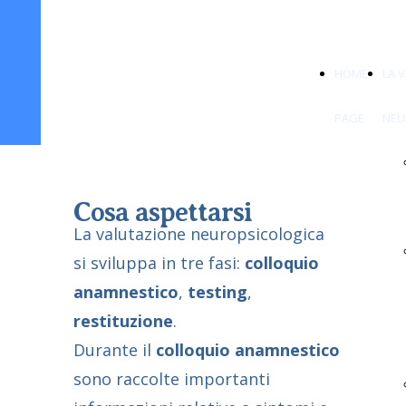
HOME
LA 
PAGE
NEU
Cosa aspettarsi
La valutazione neuropsicologica
si sviluppa in tre fasi:
colloquio
anamnestico
,
testing
,
restituzione
.
Durante il
colloquio anamnestico
sono raccolte importanti